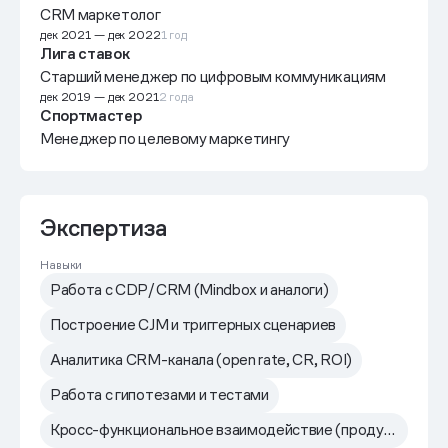
CRM маркетолог
дек 2021
—
дек 2022
1 год
Лига ставок
Старший менеджер по цифровым коммуникациям
дек 2019
—
дек 2021
2 года
Спортмастер
Менеджер по целевому маркетингу
Экспертиза
Навыки
Работа с CDP/CRM (Mindbox и аналоги)
Построение CJM и триггерных сценариев
Аналитика CRM-канала (open rate, CR, ROI)
Работа с гипотезами и тестами
Кросс-функциональное взаимодействие (продукт, маркетинг, аналитика)