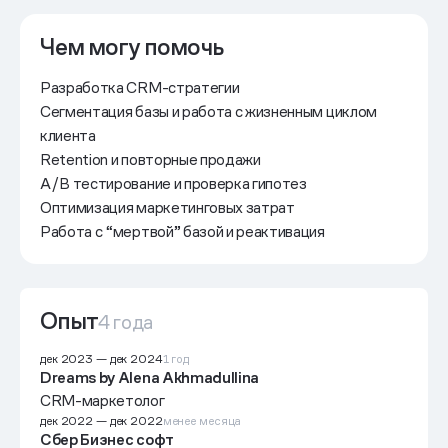
Чем могу помочь
Разработка CRM-стратегии
Сегментация базы и работа с жизненным циклом
клиента
Retention и повторные продажи
A/B тестирование и проверка гипотез
Оптимизация маркетинговых затрат
Работа с “мертвой” базой и реактивация
Опыт
4 года
дек 2023
—
дек 2024
1 год
Dreams by Alena Akhmadullina
CRM-маркетолог
дек 2022
—
дек 2022
менее месяца
Сбер Бизнес софт