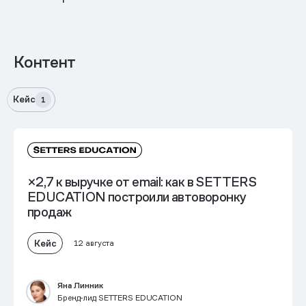
Контент
Кейс
1
×2,7 к выручке от email
: как в SETTERS
EDUCATION построили автоворонку
продаж
Кейс
12 августа
Яна Линник
Бренд-лид SETTERS EDUCATION