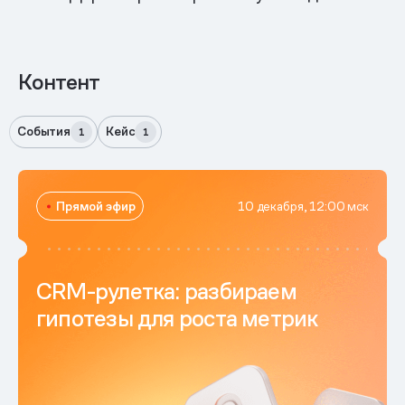
Контент
События
Кейс
1
1
Прямой эфир
10 декабря, 12:00 мск
CRM-рулетка: разбираем
гипотезы для роста метрик