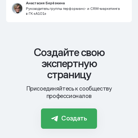
Анастасия Берёзкина
Руководитель группы перформанс- и CRM-маркетинга
в ГК «А101»
Cоздайте свою
экспертную
страницу
Присоединяйтесь к сообществу
профессионалов
Создать