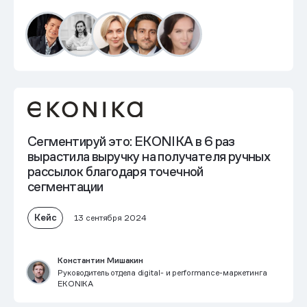
Сегментируй это: EKONIKA
в 6 раз
вырастила выручку на получателя
ручных
рассылок благодаря точечной
сегментации
Кейс
13 сентября 2024
Константин Мишакин
Руководитель отдела digital- и performance-маркетинга
EKONIKA