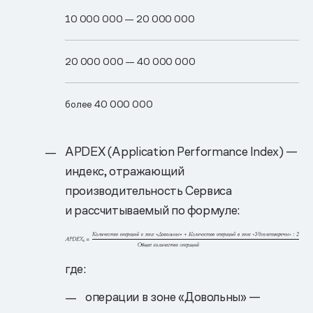
10 00​0 00​0 —​ 20 00​0 00​0
20 00​0 00​0 —​ 40 00​0 000​
более 40 00​0 0​00
APDEX (Application Performance Index) —
индекс, отражающий
производительность Сервиса
и рассчитываемый по формуле:
где:
операции в зоне «Довольны» —