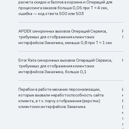
расчета скидок и баллов в корзине и Операций для
процессинга заказов больше
0,05 при T = 4 сек,
ошибка — код ответа 500 или 503
APDEX синхронных вызовов Операций Сервиса,
RPM
требуемых для отображения клиентских
5 п
интерфейсов Заказчика, меньше
0,8 при T = 1 сек
Error Rate синхронных вызовов Операций Сервиса,
Нар
требуемых для отображения клиентских
интерфейсов Заказчика, больше 0,1
Перебои в работе механик персонализации,
Изм
которые вызвали неработоспособность сайта
кот
клиента, в т.ч. порчу отображения (верстки)
бло
клиентских интерфейсов Заказчика
(ja
кли
спе
сис