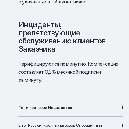
и указанные в таблицах ниже:
Инциденты,
препятствующие
обслуживанию клиентов
Заказчика
Тарифицируются поминутно. Компенсация
составляет 0,1% месячной подписки
за минуту.
Тип и критерии Инцидентов
Ис
Error Rate синхронных вызовов Операций для
Нар