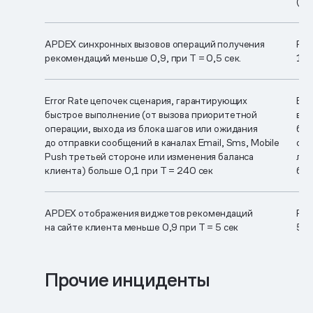
(на
APDEX синхронных вызовов операций получения
RPM
рекомендаций меньше
0,9, при T = 0,5 сек.
10 
Error Rate цепочек сценария, гарантирующих
Ema
быстрое выполнение (от вызова приоритетной
вып
операции, выхода из блока шагов или ожидания
быс
до отправки сообщений в каналах Email, Sms, Mobile
сра
Push третьей стороне или изменения баланса
лим
клиента) больше 0,1 при T = 240 сек
быс
APDEX отображения виджетов рекомендаций
RP
на сайте клиента
меньше 0,9 при
Т = 5 сек
5 п
Прочие инциденты