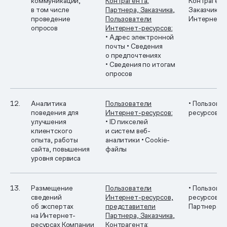
коммуникации,
Контрагента,
Контрагент
в том числе
Партнера, Заказчика,
Заказчика
•
проведение
Пользователи
Интернет-
опросов
Интернет-ресурсов:
• Адрес электронной
почты
• Сведения
о предпочтениях
• Сведения по итогам
опросов
12.
Аналитика
Пользователи
• Пользова
поведения для
Интернет-ресурсов:
ресурсов
улучшения
• ID пикселей
клиентского
и систем веб-
опыта, работы
аналитики
• Cookie-
сайта, повышения
файлы
уровня сервиса
13.
Размещение
Пользователи
• Пользова
сведений
Интернет-ресурсов,
ресурсов
• 
об экспертах
представители
Партнера, 
на Интернет-
Партнера, Заказчика,
ресурсах Компании
Контрагента: