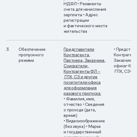
НДФЛ
• Реквизиты
счета для начисления
зарплаты
• Адрес
регистрации
и фактического места
жительства
3.
Обеспечение
Представители
• Представ
пропускного
Контрагента,
Контрагент
режима
Партнера, Заказчика,
Заказчика
•
Соискатели,
офиса
• Кон
Контрагенты ФЛ –
ГПХ, СЗ
• С
ГПХ, СЗ и другие
посетители офиса
для оформления
разового пропуска:
• Фамилия, имя,
отчество
• Сведения
о проходе (дата,
время)
• Видеоизображение
(без звука)
• Марка
и государственный