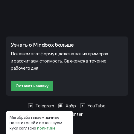
Узнать о Mindbox больше
Покажем платформу в деле на ваших примерах
и рассчитаем стоимость. Свяжемся в течение
рабочего дня
Оставить заявку
Telegram
Хабр
YouTube
HeadHunter
Мы обрабатываем данные
посетителей и используем
куки согласно
политике