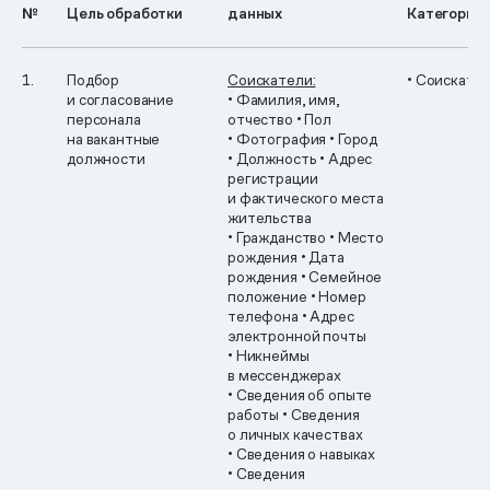
№
Цель обработки
данных
Категории 
1.
Подбор
Соискатели:
• Соискате
и согласование
• Фамилия, имя,
персонала
отчество
• Пол
на вакантные
• Фотография
• Город
должности
• Должность
• Адрес
регистрации
и фактического места
жительства
• Гражданство
• Место
рождения
• Дата
рождения
• Семейное
положение
• Номер
телефона
• Адрес
электронной почты
• Никнеймы
в мессенджерах
• Сведения об опыте
работы
• Сведения
о личных качествах
• Сведения о навыках
• Сведения