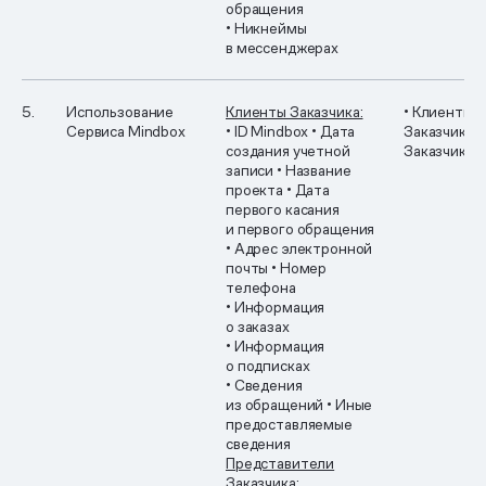
обращения
• Никнеймы
в мессенджерах
5.
Использование
Клиенты Заказчика:
• Клиенты
Сервиса Mindbox
• ID Mindbox
• Дата
Заказчика
•
создания учетной
Заказчика
записи
• Название
проекта
• Дата
первого касания
и первого обращения
• Адрес электронной
почты
• Номер
телефона
• Информация
о заказах
• Информация
о подписках
• Сведения
из обращений
• Иные
предоставляемые
сведения
Представители
Заказчика: