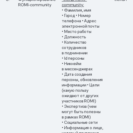
ROMI-community
community:
• Фамилия, имя
• Город
• Номер
телефона
• Адрес
электронной почты
• Место работы
• Должность
• Количество
сотрудников
в подчинении
• Id персоны
• Никнейм
в мессенджерах
• Дата создания
персоны, обновления
информации
• Цели
(какую пользу
ожидают от других
участников ROMI)
• Экспертиза (чем
могут быть полезны
в рамках ROMI)
• Социальные сети
• Информация о лице,