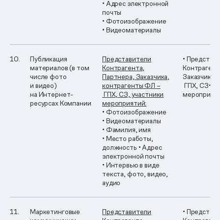
• Адрес электронной
почты
• Фотоизображение
• Видеоматериалы
10.
Публикация
Представители
• Представ
материалов (в том
Контрагента,
Контрагент
числе фото
Партнера, Заказчика,
Заказчика,
и видео)
контрагенты ФЛ –
ГПХ, СЗ
• У
на Интернет-
ГПХ, СЗ, участники
мероприят
ресурсах Компании
мероприятий:
• Фотоизображение
• Видеоматериалы
• Фамилия, имя
• Место работы,
должность
• Адрес
электронной почты
• Интервью в виде
текста, фото, видео,
аудио
11.
Маркетинговые
Представители
• Представ