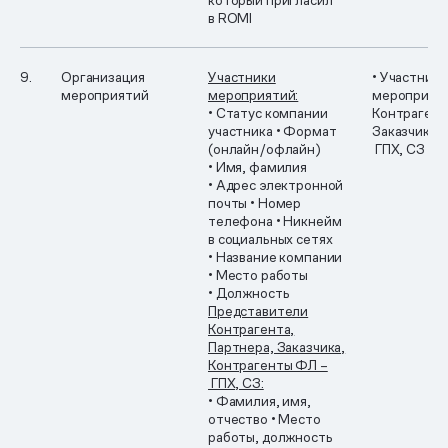
который пригласил
в ROMI
9.
Организация
Участники
• Участники
мероприятий
мероприятий:
мероприят
• Статус компании
Контрагент
участника
• Формат
Заказчика
•
(онлайн/офлайн)
ГПХ, СЗ
• Имя, фамилия
• Адрес электронной
почты
• Номер
телефона
• Никнейм
в социальных сетях
• Название компании
• Место работы
• Должность
Представители
Контрагента,
Партнера, Заказчика,
Контрагенты ФЛ –
ГПХ, СЗ:
• Фамилия, имя,
отчество
• Место
работы, должность