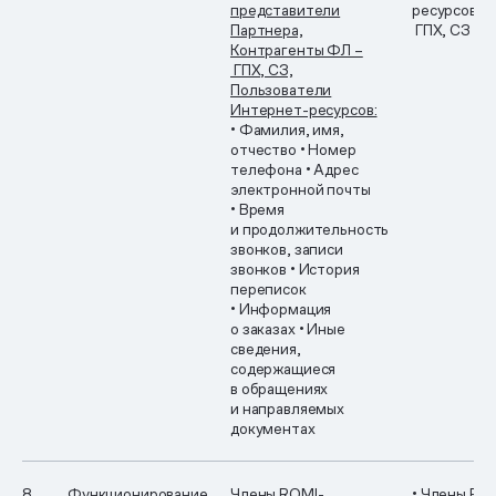
представители
ресурсов
• 
Партнера,
ГПХ, СЗ
Контрагенты ФЛ –
ГПХ, СЗ,
Пользователи
Интернет-ресурсов:
• Фамилия, имя,
отчество
• Номер
телефона
• Адрес
электронной почты
• Время
и продолжительность
звонков, записи
звонков
• История
переписок
• Информация
о заказах
• Иные
сведения,
содержащиеся
в обращениях
и направляемых
документах
8.
Функционирование
Члены ROMI-
• Члены RO