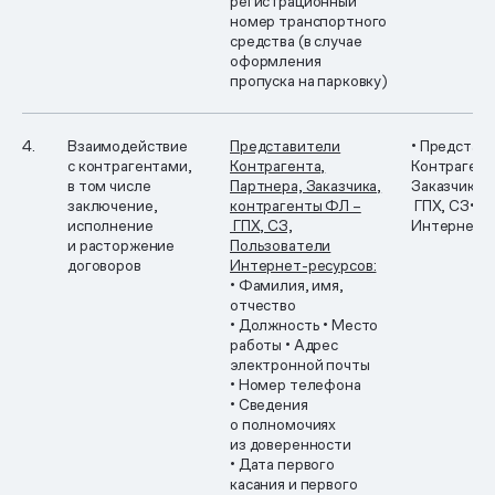
регистрационный
номер транспортного
средства (в случае
оформления
пропуска на парковку)
4.
Взаимодействие
Представители
• Представ
с контрагентами,
Контрагента,
Контрагент
в том числе
Партнера, Заказчика,
Заказчика
•
заключение,
контрагенты ФЛ –
ГПХ, СЗ
• П
исполнение
ГПХ, СЗ,
Интернет-
и расторжение
Пользователи
договоров
Интернет-ресурсов:
• Фамилия, имя,
отчество
• Должность
• Место
работы
• Адрес
электронной почты
• Номер телефона
• Сведения
о полномочиях
из доверенности
• Дата первого
касания и первого