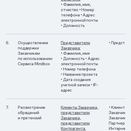
• Фамилия, имя,
отчество
• Номер
телефона
• Адрес
электронной почты
• Должность
6.
Осуществление
Представители
• Представ
поддержки
Заказчика:
Заказчикам
• Фамилия, имя
по использованию
• Должность
• Адрес
Сервиса Mindbox
электронной почты
• Номер телефона
• Название проекта
• Дата создания
учетной записи
• IP-
адрес
7.
Рассмотрение
Клиенты Заказчика,
• Клиенты
обращений
представители
Заказчика
•
и претензий
Заказчика,
Заказчика, 
представители
Партнера
•
Контрагента,
Интернет-