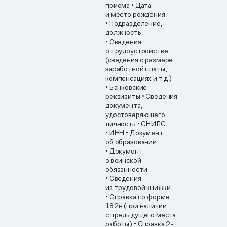
приема
• Дата
и место рождения
• Подразделение,
должность
• Сведения
о трудоустройстве
(сведения о размере
заработной платы,
компенсациях и т.д.)
• Банковские
реквизиты
• Сведения
документа,
удостоверяющего
личность
• СНИЛС
• ИНН
• Документ
об образовании
• Документ
о воинской
обязанности
• Сведения
из трудовой книжки
• Справка по форме
182н (при наличии
с предыдущего места
работы)
• Справка 2-