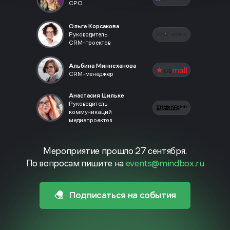
CPO
Ольга Корсакова
Руководитель
CRM-проектов
Альбина Миннеханова
CRM-менеджер
Анастасия Цильке
Руководитель
коммуникаций
медиапроектов
Мероприятие прошло 27 сентября.
По вопросам пишите на
events@mindbox.ru
Подписаться на события