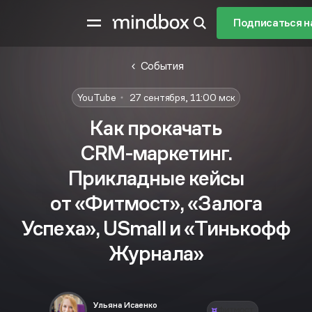
Подписаться н
События
YouTube
27 сентября, 11:00 мск
Как прокачать
CRM-маркетинг
.
Прикладные кейсы
от «Фитмост», «Залога
Успеха», USmall и «Тинькофф
Журнала»
Ульяна Исаенко