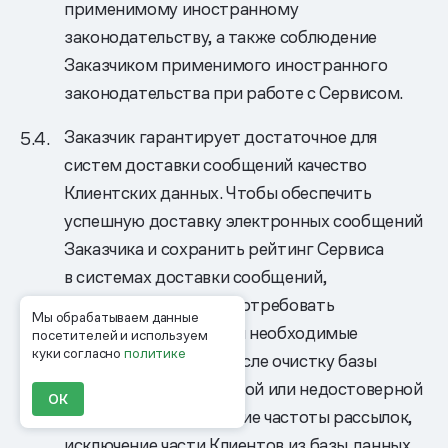
применимому иностранному
законодательству, а также соблюдение
Заказчиком применимого иностранного
законодательства при работе с Сервисом.
Заказчик гарантирует достаточное для
систем доставки сообщений качество
Клиентских данных. Чтобы обеспечить
успешную доставку электронных сообщений
Заказчика и сохранить рейтинг Сервиса
в системах доставки сообщений,
Исполнитель вправе потребовать
Мы обрабатываем данные
от Заказчика провести необходимые
посетителей и используем
куки согласно
политике
мероприятия, в том числе очистку базы
данных от сомнительной или недостоверной
ОК
информации, изменение частоты рассылок,
исключение части Клиентов из базы данных.