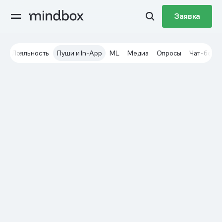
Заявка
ы
Лояльность
Пуши и In-App
ML
Медиа
Опросы
Чат-боты