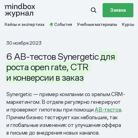
Заявка
Кейсы и экспертиза
События
Учебные материалы
Курсы
30 ноября 2023
6 AB-тестов Synergetic
для
роста
open
rate,
CTR
и конверсии
в заказ
Synergetic — пример компании со зрелым CRM-
маркетингом. В отделе регулярно генерируют
и проверяют гипотезы при помощи
AB-тестов
.
Причем бизнес тестирует как небольшие, так
и глобальные изменения: от улучшения оффера
в письме до внедрения новых каналов.