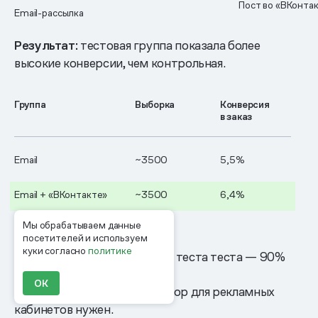
Пост во «ВКонта
Email-рассылка
Результат:
тестовая группа показала более
высокие конверсии, чем контрольная.
Группа
Выборка
Конверсия
в заказ
Email
~3500
5,5%
Email + «ВКонтакте»
~3500
6,4%
Мы обрабатываем данные
посетителей и используем
куки согласно
политике
Статистическая значимость теста теста — 90%
ОК
Вывод:
решили, что коннектор для рекламных
кабинетов нужен.