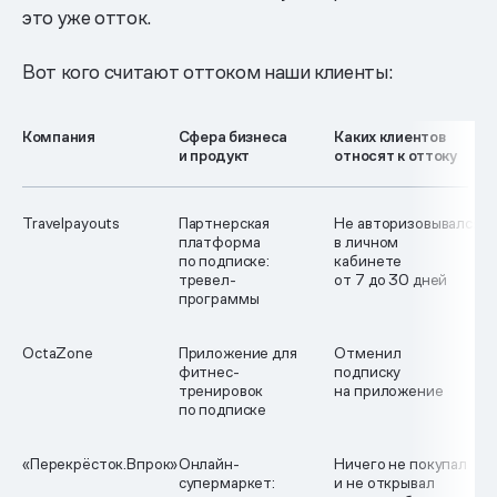
это уже отток.
Вот кого считают оттоком наши клиенты:
Компания
Сфера бизнеса
Каких клиентов
и продукт
относят к оттоку
Travelpayouts
Партнерская
Не авторизовывался
платформа
в личном
по подписке:
кабинете
тревел-
от 7 до 30 дней
программы
OctaZone
Приложение для
Отменил
фитнес-
подписку
тренировок
на приложение
по подписке
«Перекрёсток.Впрок»
Онлайн-
Ничего не покупал
супермаркет:
и не открывал