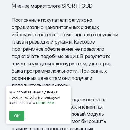
Мнение маркетолога SPORTFOOD
Постоянные покупатели регулярно
спрашивали о накопительных скидках
и бонусах за «стаж», но мы виновато опускали
глаза и разводили руками. Кассовое
программное обеспечение не позволяло
подключать подобные акции. В результате
клиенты уходили к конкурентам, у которых
была программа лояльности. При равных
розничных ценах там они получали
дополнительную выгоду.
Мы обрабатываем данные
посетителей и используем
Мы ставили перед собой задачу собрать
куки согласно
политике
воедино данные о продажах и клиентах
в рознице и через сайт. Базовый модуль
ОК
бонусной системы 1С не смог бы решить
львиную долю вопросов, связанных