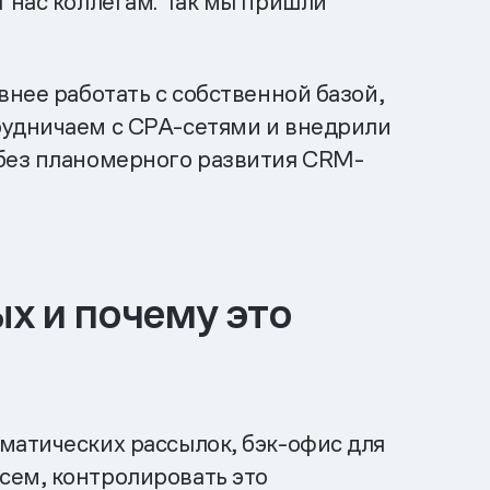
 нас коллегам. Так мы пришли
внее работать с собственной базой,
рудничаем с CPA-сетями и внедрили
 без планомерного развития CRM-
х и почему это
матических рассылок, бэк-офис для
сем, контролировать это