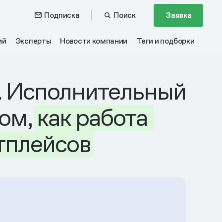
Подписка
Поиск
Заявка
ий
Эксперты
Новости компании
Теги и подборки
. Исполнительный
том,
как
работа
тплейсов