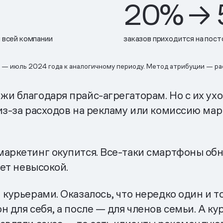
20% →
и всей компании
заказов приходится на пос
а — июль 2024 года к аналогичному периоду. Метод атрибуции — р
и благодаря прайс-агрегаторам. Но с их ухо
 из-за расходов на рекламу или комиссию ма
маркетинг окупится. Все-таки смартфоны обн
дет невысокой.
 курьерами. Оказалось, что нередко один и т
 для себя, а после — для членов семьи. А ку