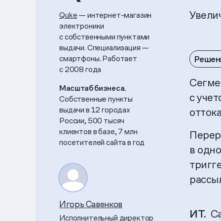
Увели
Quke
— интернет-магазин
электроники
с собственными пунктами
выдачи. Специализация —
смартфоны. Работает
Решен
с 2008 года
Сегме
Масштаб бизнеса.
с учет
Собственные пункты
выдачи в 12 городах
отток
России, 500 тысяч
клиентов в базе, 7 млн
Перер
посетителей сайта в год
в одн
тригг
рассы
Игорь Савенков
ИТ.
С
Исполнительный директор