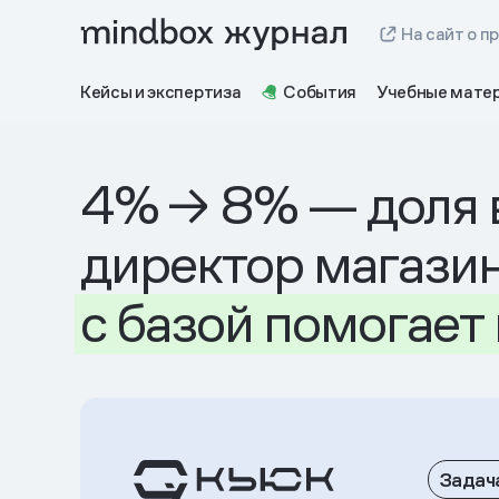
На сайт о п
Кейсы и экспертиза
События
Учебные мате
4% → 8% — доля 
директор магазин
с базой
помогает
Задач