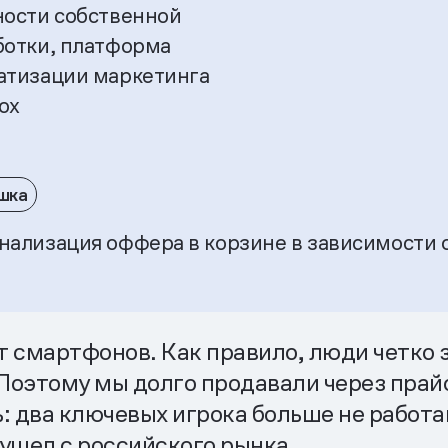
ности собственной
ботки, платформа
атизации маркетинга
ox
шка
нализация оффера в корзине в зависимости 
 смартфонов. Как правило, люди четко з
 Поэтому мы долго продавали через пра
: два ключевых игрока больше не работа
ушел с российского рынка.