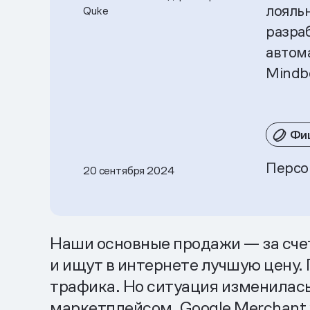
лояль
Quke
разра
автом
Mindb
Фи
Персо
20 сентября 2024
Наши основные продажи — за счет
и ищут в интернете лучшую цену.
трафика. Но ситуация изменилась
маркетплейсом, Google Merchant 