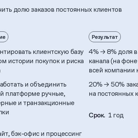
чить долю заказов постоянных клиентов
ие
Результат
нтировать клиентскую базу
4% → 8% доля вы
ом истории покупок и риска
канала (на фоне
а
всей компании н
аботать и объединить
20% → 50% зака
ой платформе ручные,
на постоянных 
ерные и транзакционные
лки
Срок.
1 год
айт, бэк-офис и процессинг