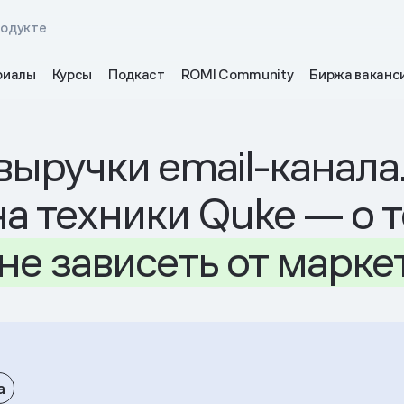
родукте
риалы
Курсы
Подкаст
ROMI Community
Биржа ваканс
выручки email-канала
а техники Quke — о 
не
зависеть
от
марке
а