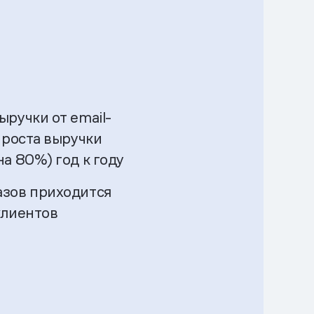
ручки от email-
 роста выручки
а 80%) год к году
зов приходится
клиентов