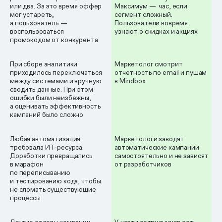
или два. За это время оффер
Максимум — час, если
мог устареть,
сегмент сложный.
а пользователь —
Пользователи вовремя
воспользоваться
узнают о скидках и акциях
промокодом от конкурента
При сборе аналитики
Маркетолог смотрит
приходилось переключаться
отчетность по email и пушам
между системами и вручную
в Mindbox
сводить данные. При этом
ошибки были неизбежны,
а оценивать эффективность
кампаний было сложно
Любая автоматизация
Маркетологи заводят
требовала ИТ-ресурса.
автоматические кампании
Доработки превращались
самостоятельно и не зависят
в марафон
от разработчиков
по переписыванию
и тестированию кода, чтобы
не сломать существующие
процессы
Другие отделы компании
У части сотрудников есть