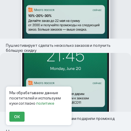
Пуш мотивирует сделать несколько заказов и получить
бо́льшую скидку
Мы обрабатываем данные
посетителей и используем
куки согласно
политике
ОК
В день рождения компании клиентам подарили промокод