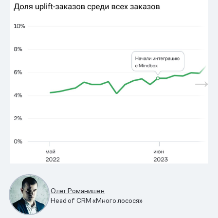
Олег Романишен
Head of CRM «Много лосося»