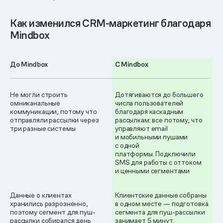
Как изменился CRM-маркетинг благодаря
Mindbox
До Mindbox
С Mindbox
Не могли строить
Дотягиваются до большего
омниканальные
числа пользователей
коммуникации, потому что
благодаря каскадным
отправляли рассылки через
рассылкам: все потому, что
три разные системы
управляют email
и мобильными пушами
с одной
платформы. Подключили
SMS для работы с оттоком
и ценными сегментами
Данные о клиентах
Клиентские данные собраны
хранились разрозненно,
в одном месте — подготовка
поэтому сегмент для пуш-
сегмента для пуш-рассылки
рассылки собирался день
занимает 5 минут.