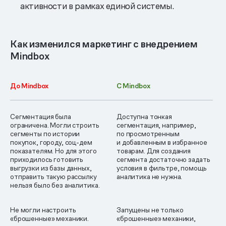
активности в рамках единой системы.
Как изменился маркетинг с внедрением
Mindbox
До Mindbox
C Mindbox
Сегментация была
Доступна тонкая
ограничена. Могли строить
сегментация, например,
сегменты по истории
по просмотренным
покупок, городу, соц-дем
и добавленным в избранное
показателям. Но для этого
товарам. Для создания
приходилось готовить
сегмента достаточно задать
выгрузки из базы данных,
условия в фильтре, помощь
отправить такую рассылку
аналитика не нужна.
нельзя было без аналитика.
Не могли настроить
Запущены не только
«брошенные» механики.
«брошенные» механики,