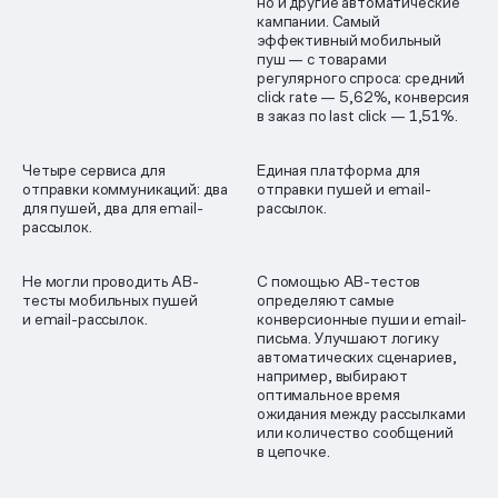
но и другие автоматические
кампании. Самый
эффективный мобильный
пуш — с товарами
регулярного спроса: средний
click rate — 5,62%, конверсия
в заказ по last click — 1,51%.
Четыре сервиса для
Единая платформа для
отправки коммуникаций: два
отправки пушей и email-
для пушей, два для email-
рассылок.
рассылок.
Не могли проводить AB-
С помощью AB-тестов
тесты мобильных пушей
определяют самые
и email-рассылок.
конверсионные пуши и email-
письма. Улучшают логику
автоматических сценариев,
например, выбирают
оптимальное время
ожидания между рассылками
или количество сообщений
в цепочке.