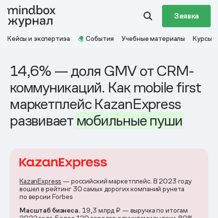
Заявка
Кейсы и экспертиза
События
Учебные материалы
Курсы
14,6% — доля GMV от CRM-
коммуникаций. Как mobile first
маркетплейс KazanExpress
развивает
мобильные
пуши
KazanExpress
— российский маркетплейс. В 2023 году
вошел в рейтинг 30 самых дорогих компаний рунета
по версии Forbes
Масштаб бизнеса.
19,3 млрд ₽ — выручка по итогам