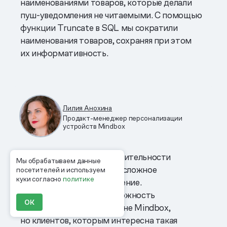
наименованиями товаров, которые делали
пуш-уведомления не читаемыми. С помощью
функции Truncate в SQL мы сократили
наименования товаров, сохраняя при этом
их информативность.
Лилия Анохина
Продакт-менеджер персонализации
устройств Mindbox
Отслеживать данные о длительности
Мы обрабатываем данные
сессии — действительно сложное
посетителей и используем
куки согласно
политике
и ресурсозатратное решение.
Мы рассматривали возможность
ОК
реализовать его на стороне Mindbox,
но клиентов, которым интересна такая