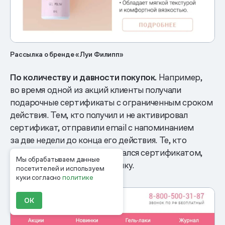
Рассылка о бренде «Луи Филипп»
По количеству и давности покупок.
Например,
во время одной из акций клиенты получали
подарочные сертификаты с ограниченным сроком
действия. Тем, кто получил и не активировал
сертификат, отправили email с напоминанием
за две недели до конца его действия. Те, кто
и после этого не воспользовался сертификатом,
Мы обрабатываем данные
получили еще и SMS-рассылку.
посетителей и используем
куки согласно
политике
ОК