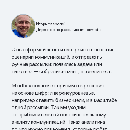
Игорь Уверский
Директор по развитию imkosmetik
С платформой легко и настраивать сложные
сценарии коммуникаций, и отправлять
ручные рассылки: появилась задача или
гипотеза — собрали сегмент, провели тест.
Mindbox позволяет принимать решения
на основе цифр: и верхнеуровневые,
например ставить бизнес-цели, и в масштабе
одной рассылки. Так мы уходим
от приблизительной оценки к реальному
анализу коммуникаций. Такая аналитика —
то, что нужно для команд, которые любят