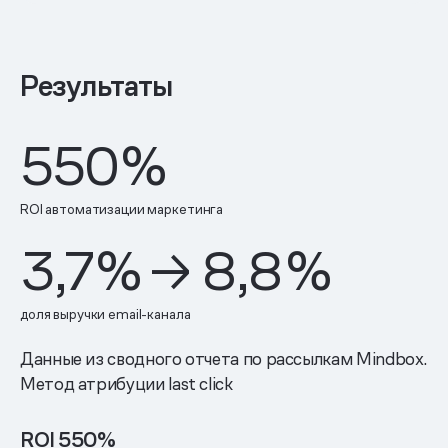
Результаты
550
%
ROI автоматизации маркетинга
3,7
%
→ 8,8
%
доля выручки email-канала
Данные из сводного отчета по рассылкам Mindbox.
Метод атрибуции last click
ROI 550%