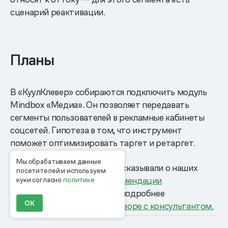
сценарий реактивации.
Планы
В «КуулКлевер» собираются подключить модуль
Mindbox «Медиа». Он позволяет передавать
сегменты пользователей в рекламные кабинеты
соцсетей. Гипотеза в том, что инструмент
поможет оптимизировать таргет и ретаргет.
Мы обрабатываем данные
P. S. В этой истории мы рассказывали о наших
посетителей и используем
продуктах
Рассылки
и
Рекомендации
куки согласно
политике
и ML
. Узнайте о продуктах подробнее
ОК
на их страницах или
в разговоре с консультантом.