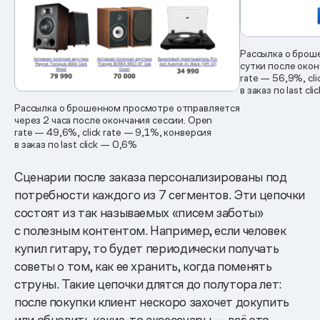
Рассылка о брош
сутки после окон
rate — 56,9%, cl
в заказ по last cl
Рассылка о брошенном просмотре отправляется
через 2 часа после окончания сессии. Open
rate — 49,6%, click rate — 9,1%, конверсия
в заказ по last click — 0,6%
Сценарии после заказа персонализированы под
потребности каждого из 7 сегментов. Эти цепочки
состоят из так называемых «писем заботы»
с полезным контентом. Например, если человек
купил гитару, то будет периодически получать
советы о том, как ее хранить, когда поменять
струны. Такие цепочки длятся до полутора лет:
после покупки клиент нескоро захочет докупить
или обновить какие-то аксессуары — всё это