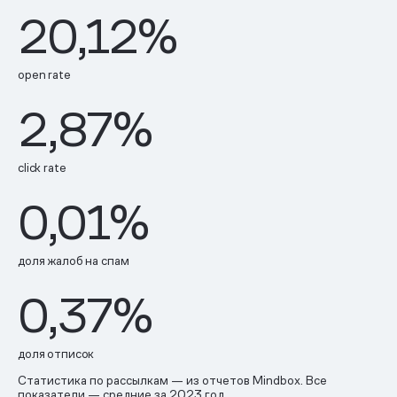
20,12%
open rate
2,87%
click rate
0,01%
доля жалоб на спам
0,37%
доля отписок
Статистика по рассылкам — из отчетов Mindbox. Все
показатели — средние за 2023 год