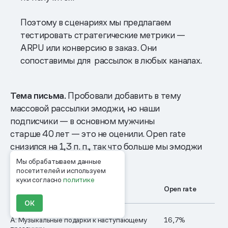
Поэтому в сценариях мы предлагаем
тестировать стратегические метрики —
ARPU или конверсию в заказ. Они
сопоставимы для рассылок в любых каналах.
Тема письма.
Пробовали добавить в тему
массовой рассылки эмоджи, но наши
подписчики — в основном мужчины
старше 40 лет — это не оценили. Open rate
снизился на 1,3 п. п., так что больше мы эмоджи
не используем.
Мы обрабатываем данные
посетителей и используем
куки согласно
политике
Вариант
Open rate
ОК
А: Музыкальные подарки к наступающему
16,7%